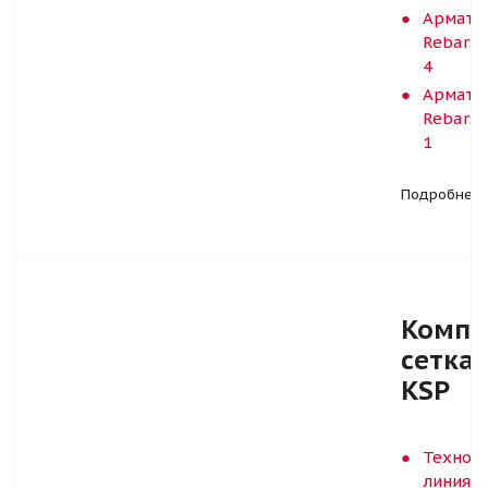
Армату
Rebars-
4
Армату
Rebars-
1
Подробнее
Компо
сетка
KSP
Технол
линия