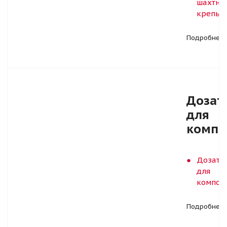
шахтна
крепь
Подробнее
Дозат
для
компо
Дозато
для
композ
Подробнее