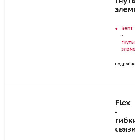
гнуты
элеме
Bent
-
гнутые
элемен
Подробнее
Flex
-
гибки
связи