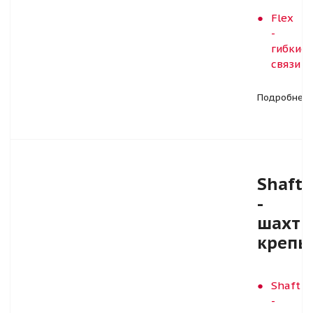
Flex
-
гибкие
связи
Подробнее
Shaft
-
шахтн
крепь
Shaft
-